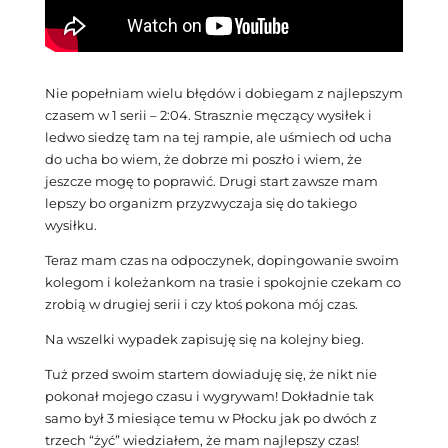
Nie popełniam wielu błędów i dobiegam z najlepszym
czasem w 1 serii – 2:04. Strasznie męczący wysiłek i
ledwo siedzę tam na tej rampie, ale uśmiech od ucha
do ucha bo wiem, że dobrze mi poszło i wiem, że
jeszcze mogę to poprawić. Drugi start zawsze mam
lepszy bo organizm przyzwyczaja się do takiego
wysiłku.
Teraz mam czas na odpoczynek, dopingowanie swoim
kolegom i koleżankom na trasie i spokojnie czekam co
zrobią w drugiej serii i czy ktoś pokona mój czas.
Na wszelki wypadek zapisuję się na kolejny bieg.
Tuż przed swoim startem dowiaduję się, że nikt nie
pokonał mojego czasu i wygrywam! Dokładnie tak
samo był 3 miesiące temu w Płocku jak po dwóch z
trzech “żyć” wiedziałem, że mam najlepszy czas!