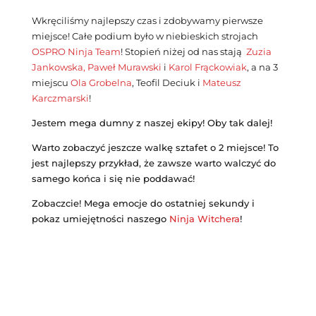
Wkręciliśmy najlepszy czas i zdobywamy pierwsze
miejsce! Całe podium było w niebieskich strojach
OSPRO Ninja Team
! Stopień niżej od nas stają
Zuzia
Jankowska,
Paweł Murawski
i
Karol Frąckowiak
, a na 3
miejscu
Ola Grobelna
, Teofil Deciuk i
Mateusz
Karczmarski
!
Jestem mega dumny z naszej ekipy! Oby tak dalej!
Warto zobaczyć jeszcze walkę sztafet o 2 miejsce! To
jest najlepszy przykład, że zawsze warto walczyć do
samego końca i się nie poddawać!
Zobaczcie! Mega emocje do ostatniej sekundy i
pokaz umiejętności naszego
Ninja Witchera
!