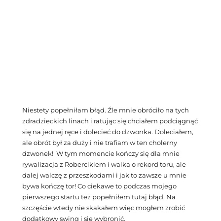
Niestety popełniłam błąd. Źle mnie obróciło na tych
zdradzieckich linach i ratując się chciałem podciągnąć
się na jednej ręce i dolecieć do dzwonka. Doleciałem,
ale obrót był za duży i nie trafiam w ten cholerny
dzwonek! W tym momencie kończy się dla mnie
rywalizacja z Robercikiem i walka o rekord toru, ale
dalej walczę z przeszkodami i jak to zawsze u mnie
bywa kończę tor! Co ciekawe to podczas mojego
pierwszego startu też popełniłem tutaj błąd. Na
szczęście wtedy nie skakałem więc mogłem zrobić
dodatkowy swing i się wybronić.