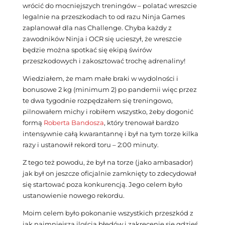
wrócić do mocniejszych treningów – polatać wreszcie
legalnie na przeszkodach to od razu Ninja Games
zaplanował dla nas Challenge. Chyba każdy z
zawodników Ninja i OCR się ucieszył, że wreszcie
będzie można spotkać się ekipą świrów
przeszkodowych i zakosztować trochę adrenaliny!
Wiedziałem, że mam małe braki w wydolności i
bonusowe 2 kg (minimum 2) po pandemii więc przez
te dwa tygodnie rozpędzałem się treningowo,
pilnowałem michy i robiłem wszystko, żeby dogonić
formą
Roberta Bandosza
, który trenował bardzo
intensywnie całą kwarantannę i był na tym torze kilka
razy i ustanowił rekord toru – 2:00 minuty.
Z tego też powodu, że był na torze (jako ambasador)
jak był on jeszcze oficjalnie zamknięty to zdecydował
się startować poza konkurencją. Jego celem było
ustanowienie nowego rekordu.
Moim celem było pokonanie wszystkich przeszkód z
jak najmniejszą ilością błędów i zakręcenie się gdzieś