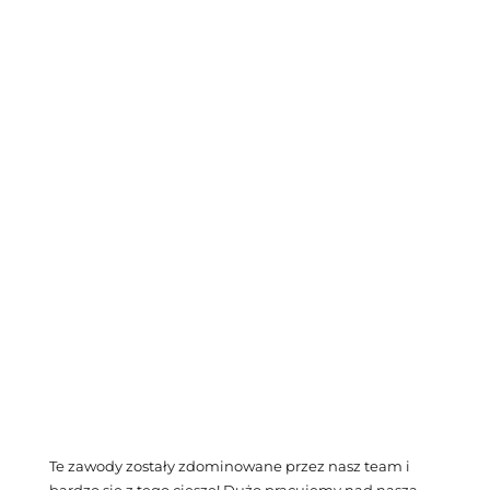
Te zawody zostały zdominowane przez nasz team i
bardzo się z tego cieszę! Dużo pracujemy nad naszą