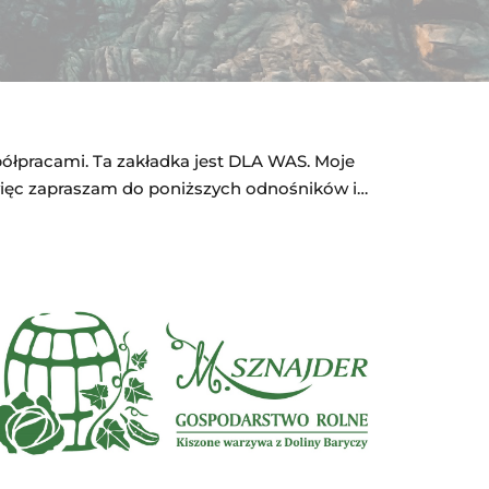
spółpracami. Ta zakładka jest DLA WAS. Moje
więc zapraszam do poniższych odnośników i…
Zniżka 10%
KOD:
GLADKI