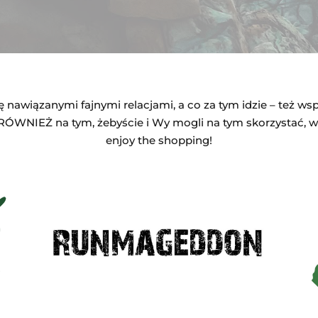
się nawiązanymi fajnymi relacjami, a co za tym idzie – też w
RÓWNIEŻ na tym, żebyście i Wy mogli na tym skorzystać, 
enjoy the shopping!
Zniżka 10% w sezonie 2023
KOD:
GLADCY10