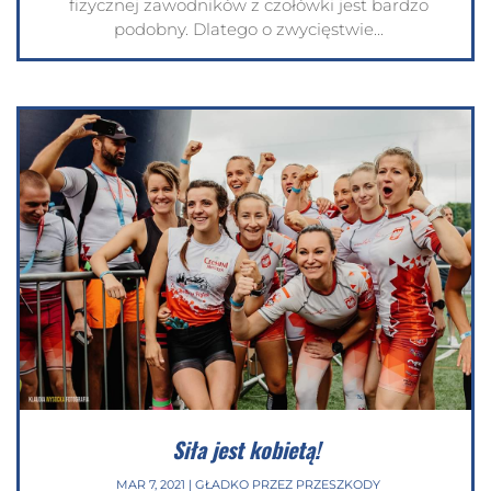
fizycznej zawodników z czołówki jest bardzo
podobny. Dlatego o zwycięstwie...
Siła jest kobietą!
MAR 7, 2021
|
GŁADKO PRZEZ PRZESZKODY