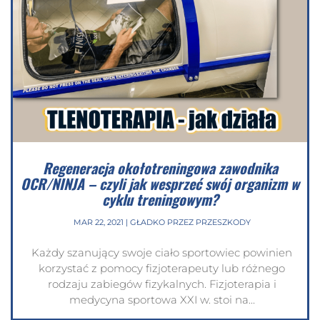
Regeneracja okołotreningowa zawodnika
OCR/NINJA – czyli jak wesprzeć swój organizm w
cyklu treningowym?
MAR 22, 2021
|
GŁADKO PRZEZ PRZESZKODY
Każdy szanujący swoje ciało sportowiec powinien
korzystać z pomocy fizjoterapeuty lub różnego
rodzaju zabiegów fizykalnych. Fizjoterapia i
medycyna sportowa XXI w. stoi na...