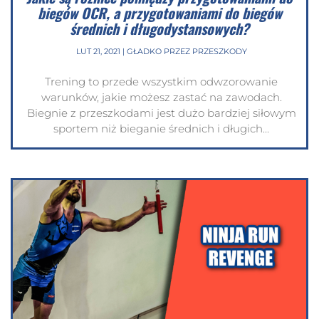
biegów OCR, a przygotowaniami do biegów
średnich i długodystansowych?
LUT 21, 2021
|
GŁADKO PRZEZ PRZESZKODY
Trening to przede wszystkim odwzorowanie
warunków, jakie możesz zastać na zawodach.
Biegnie z przeszkodami jest dużo bardziej siłowym
sportem niż bieganie średnich i długich...