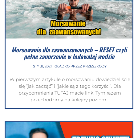
Morsowanie dla zaawansowanych – RESET czyli
pełne zanurzenie w lodowatej wodzie
STY 31, 2021
|
GŁADKO PRZEZ PRZESZKODY
W pierwszym artykule o morsowaniu dowiedzieliście
się “jak zacząć” i “jakie są z tego korzyści”. Dla
przypomnienia TUTAJ macie link. Tym razem
przechodzimy na kolejny poziom...