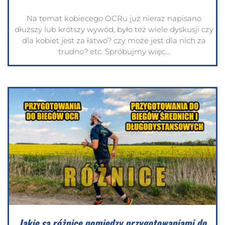
Na temat kobiecego OCRu już nieraz napisano
dłuższy lub krótszy wywód, było też wiele dyskusji czy
dla kobiet jest za łatwo? czy może jest dla nich za
trudno? etc. Spróbujmy więc...
Jakie są różnice pomiędzy przygotowaniami do