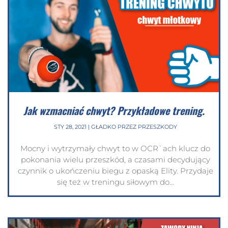
Jak wzmacniać chwyt? Przykładowe trening.
STY 28, 2021
|
GŁADKO PRZEZ PRZESZKODY
Mocny i wytrzymały chwyt to w OCR`ach klucz do
pokonania wielu przeszkód, a czasami decydujący
czynnik o ukończeniu biegu z opaską Elity. Przydaje
się też w treningu siłowym do...