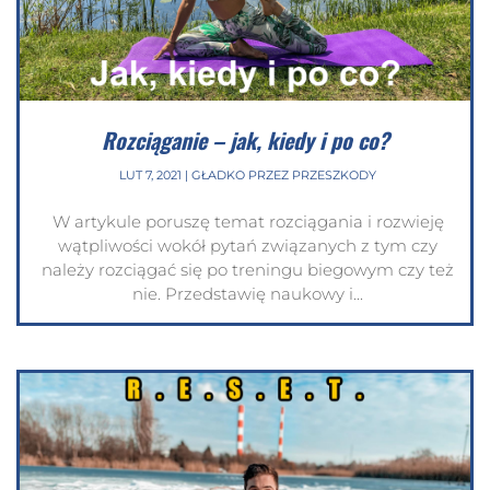
Rozciąganie – jak, kiedy i po co?
LUT 7, 2021
|
GŁADKO PRZEZ PRZESZKODY
W artykule poruszę temat rozciągania i rozwieję
wątpliwości wokół pytań związanych z tym czy
należy rozciągać się po treningu biegowym czy też
nie. Przedstawię naukowy i...