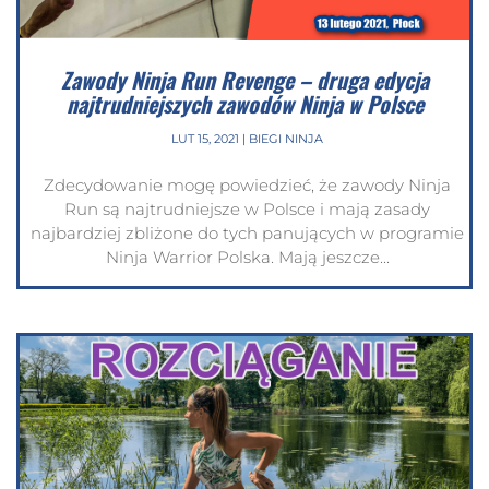
Zawody Ninja Run Revenge – druga edycja
najtrudniejszych zawodów Ninja w Polsce
LUT 15, 2021
|
BIEGI NINJA
Zdecydowanie mogę powiedzieć, że zawody Ninja
Run są najtrudniejsze w Polsce i mają zasady
najbardziej zbliżone do tych panujących w programie
Ninja Warrior Polska. Mają jeszcze...