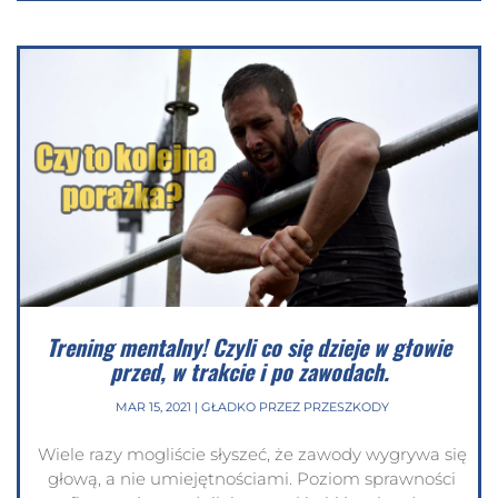
Trening mentalny! Czyli co się dzieje w głowie
przed, w trakcie i po zawodach.
MAR 15, 2021
|
GŁADKO PRZEZ PRZESZKODY
Wiele razy mogliście słyszeć, że zawody wygrywa się
głową, a nie umiejętnościami. Poziom sprawności