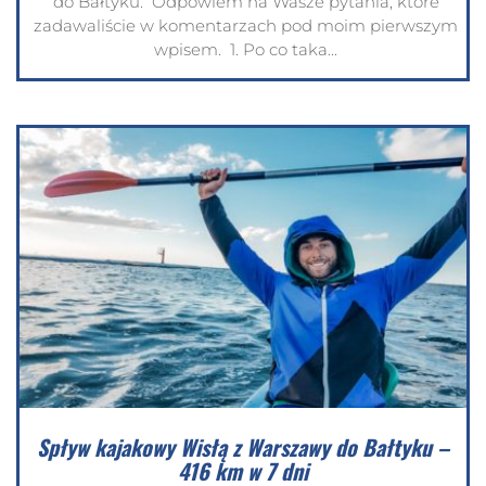
do Bałtyku. Odpowiem na Wasze pytania, które
zadawaliście w komentarzach pod moim pierwszym
wpisem. 1. Po co taka...
Spływ kajakowy Wisłą z Warszawy do Bałtyku –
416 km w 7 dni