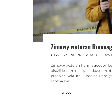
Zimowy weteran Runma
UTWORZONE PRZEZ
JAKUB ZAW
Zimowy weteran Runmageddon Lubi
okazji jeszcze nie było! Możesz z
przebiec Rekruta i Classica. Pam
można było...
więcej