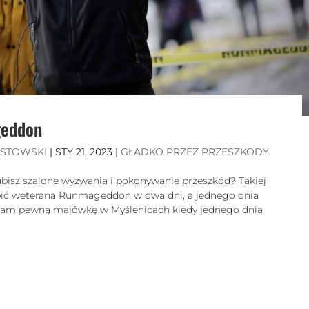
geddon
ISTOWSKI
|
STY 21, 2023
|
GŁADKO PRZEZ PRZESZKODY
sz szalone wyzwania i pokonywanie przeszkód? Takiej
robić weterana Runmageddon w dwa dni, a jednego dnia
iętam pewną majówkę w Myślenicach kiedy jednego dnia