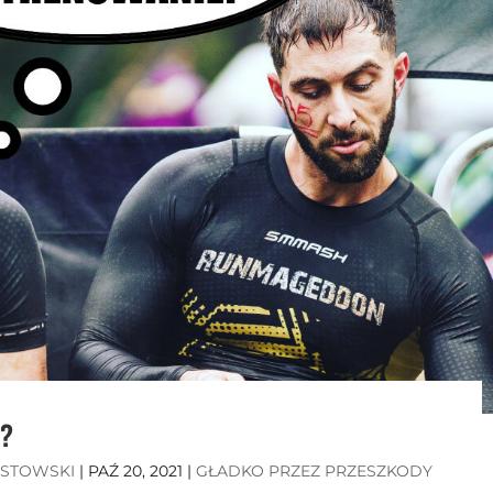
e?
ISTOWSKI
|
PAŹ 20, 2021
|
GŁADKO PRZEZ PRZESZKODY