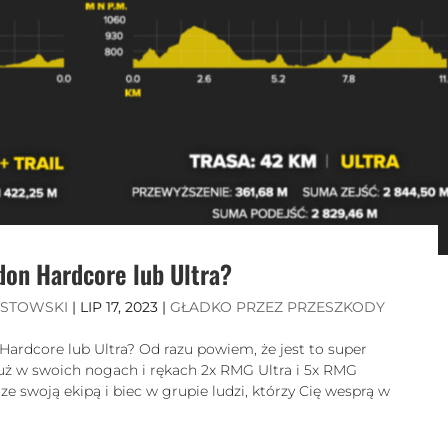
on Hardcore lub Ultra?
ISTOWSKI
|
LIP 17, 2023
|
GŁADKO PRZEZ PRZESZKODY
rdcore lub Ultra? Od razu powiem, że jest to super
uż w swoich nogach i rękach 2x RMG Ultra i 5x RMG
e swoją ekipą i biec w grupie ludzi, którzy Cię wesprą w