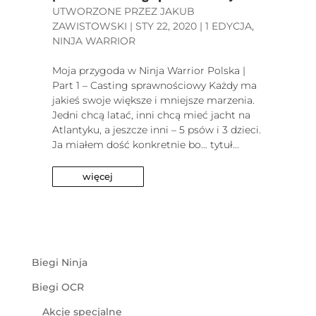
UTWORZONE PRZEZ
JAKUB
ZAWISTOWSKI
|
STY 22, 2020
|
1 EDYCJA
,
NINJA WARRIOR
Moja przygoda w Ninja Warrior Polska |
Part 1 – Casting sprawnościowy Każdy ma
jakieś swoje większe i mniejsze marzenia.
Jedni chcą latać, inni chcą mieć jacht na
Atlantyku, a jeszcze inni – 5 psów i 3 dzieci.
Ja miałem dość konkretnie bo… tytuł...
więcej
Biegi Ninja
Biegi OCR
Akcje specjalne