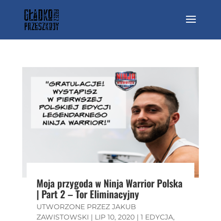
Moja przygoda w Ninja Warrior Polska
| Part 2 – Tor Eliminacyjny
UTWORZONE PRZEZ
JAKUB
ZAWISTOWSKI
|
LIP 10, 2020
|
1 EDYCJA
,