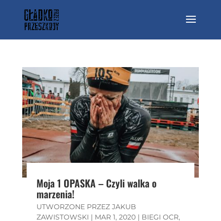
Moja 1 OPASKA – Czyli walka o
marzenia!
UTWORZONE PRZEZ
JAKUB
ZAWISTOWSKI
|
MAR 1, 2020
|
BIEGI OCR
,