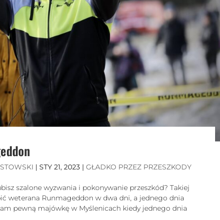
geddon
ISTOWSKI
|
STY 21, 2023
|
GŁADKO PRZEZ PRZESZKODY
sz szalone wyzwania i pokonywanie przeszkód? Takiej
robić weterana Runmageddon w dwa dni, a jednego dnia
iętam pewną majówkę w Myślenicach kiedy jednego dnia