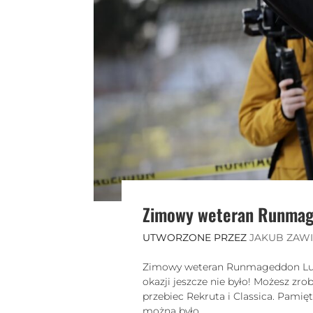
Zimowy weteran Runma
UTWORZONE PRZEZ
JAKUB ZAW
Zimowy weteran Runmageddon Lubi
okazji jeszcze nie było! Możesz z
przebiec Rekruta i Classica. Pam
można było...