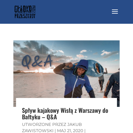
Spływ kajakowy Wisłą z Warszawy do
Bałtyku – Q&A
UTWORZONE PRZEZ
JAKUB
ZAWISTOWSKI
|
MAJ 21, 2020
|