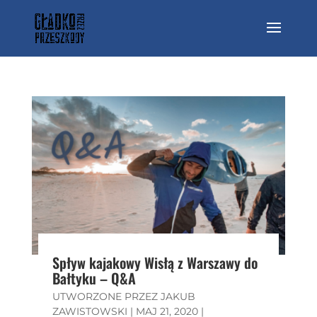
Spływ kajakowy Wisłą z Warszawy do
Bałtyku – Q&A
UTWORZONE PRZEZ
JAKUB
ZAWISTOWSKI
|
MAJ 21, 2020
|